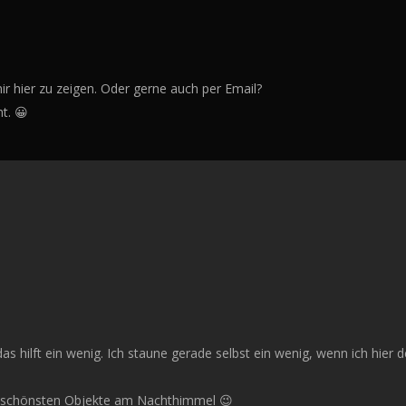
mir hier zu zeigen. Oder gerne auch per Email?
t. 😀
 hilft ein wenig. Ich staune gerade selbst ein wenig, wenn ich hier d
der schönsten Objekte am Nachthimmel 😉