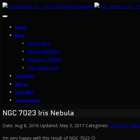
Toggle
navigation
Home
Blog
Canon EOS
iOptron GEM28
Explorer 130PDS
Star Adventurer
Tutorials
About
AstroBin
Telescopius
NGC 7023 Iris Nebula
Date:
Aug 8, 2016
Updated:
May 3, 2017
Categories:
Deep Sky
Nebu
I’m very happy with this result of NGC 7023 🙂