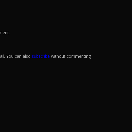
ment.
il. You can also
subscribe
without commenting.