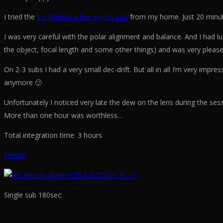
I tried the
Iris Nebula a few weeks ago
from my home. Just 20 minute
I was very careful with the polar alignment and balance. And I had luc
the object, focal length and some other things) and was very please
On 2-3 subs I had a very small dec-drift. But all in all I’m very imp
anymore 🙂
Unfortunately I noticed very late the dew on the lens during the se
More than one hour was worthless…
Total integration time: 3 hours
Details
Single sub 180sec: