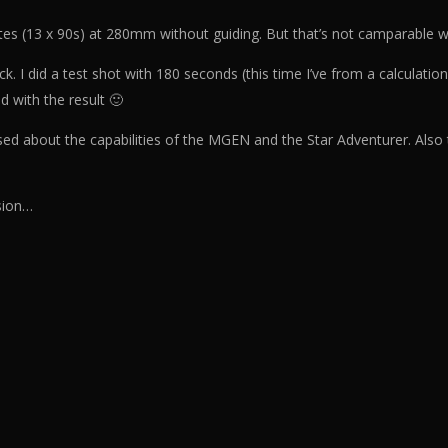
s (13 x 90s) at 280mm without guiding. But that’s not camparable w
k. I did a test shot with 180 seconds (this time I’ve from a calculation
d with the result 🙂
ressed about the capabilities of the MGEN and the Star Adventurer. Als
ssion…